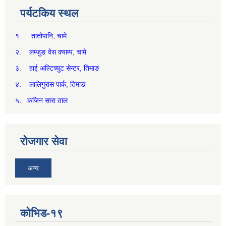
पर्यटकिय स्थल
१. तातोपानि, चामे
२. लम्जुङ वेस क्याम्प, चामे
३. हाई अल्टिच्युट सेन्टर, तिमाङ
४. लालिगुरास पार्क, तिमाङ
५. कजिन सारा ताल
रोजगार सेवा
अन्य
कोभिड-१९