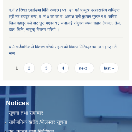
व.नं.४ स्थित छार्ताङमा मितिः२०७७।०१।२१ गते प्रमुख प्रशासकीय अधिकृत
श्री नर बहादुर चन्द, व. नं.४ का का.व. अध्यक्ष श्री बुधराम गुरुङ र व. सचिव
खिल बहादुर घले वाट छुट भएका १३ जनालाई संयुक्त्त रुपमा राहात (चामल, तेल,
दाल, चिनि, साबुन) वितरण गरियो ।
चामे गाउँपालिकाले वितरण गरेको राहात को विवरण मितिः२०७७।०१।१२ गते
सम्म
Pages
1
2
3
4
next ›
last »
Notices
सूचना तथा समाचार
सार्वजनिक खरीद /बोलपत्र सूचना
एन, कानुन तथा निर्देशिका