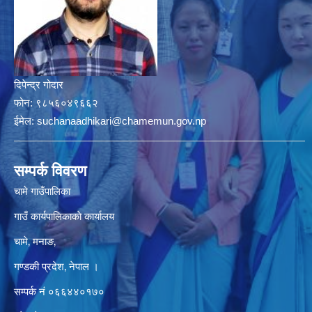
दिपेन्द्र गोदार
फोन:
९८५६०४९६६२
ईमेल:
suchanaadhikari@chamemun.gov.np
सम्पर्क विवरण
चामे गाउँपालिका
गाउँ कार्यपालिकाकाे कार्यालय
चामे‚ मनाङ‚
गण्डकी प्रदेश‚ नेपाल ।
सम्पर्क न‌ं‍ ०६६४४०१७०