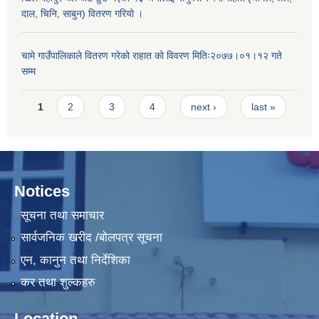
दाल, चिनि, साबुन) वितरण गरियो ।
चामे गाउँपालिकाले वितरण गरेको राहात को विवरण मितिः२०७७।०१।१२ गते
सम्म
Pages
1
2
3
4
next ›
last »
Notices
सूचना तथा समाचार
सार्वजनिक खरीद /बोलपत्र सूचना
एन, कानुन तथा निर्देशिका
कर तथा शुल्कहरु
Location