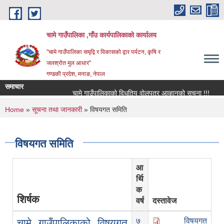
Skip to main content
चामे गाउँपालिका ,गाँउ कार्यपालिकाको कार्यालय
"चामे गाउँपालिका समृद्वि र विकासको द्वार पर्यटन, कृषि र
जलश्रोत मुल आधार"
गण्डकी प्रदेश, मनाङ, नेपाल
समाचार
चामे गाउँपालिकाको विधुतिय वोलपत्र आव्हानको सूचना !!!
चामे
You are here
Home
»
सूचना तथा जानकारी
» विषयगत समिति
विषयगत समिति
आ
र्थि
क
शिर्षक
वर्ष
दस्तावेज
७
विषयगत
चामे गाउँपालिकाको विषयगत