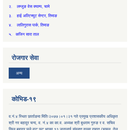
२. लम्जुङ वेस क्याम्प, चामे
३. हाई अल्टिच्युट सेन्टर, तिमाङ
४. लालिगुरास पार्क, तिमाङ
५. कजिन सारा ताल
रोजगार सेवा
अन्य
कोभिड-१९
व.नं.४ स्थित छार्ताङमा मितिः२०७७।०१।२१ गते प्रमुख प्रशासकीय अधिकृत
श्री नर बहादुर चन्द, व. नं.४ का का.व. अध्यक्ष श्री बुधराम गुरुङ र व. सचिव
खिल बहादुर घले वाट छुट भएका १३ जनालाई संयुक्त्त रुपमा राहात (चामल, तेल,