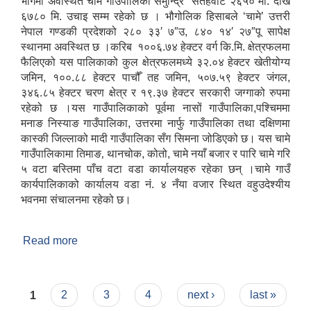
भागमा अवस्थित चामे गाँउपालिका समुन्द्रि सतहवाट २६५० मी. देखि
६७८० मि. उचाइ सम्म रहेको छ । भौगोलिक हिसाबले ‘चामे’ उत्तरी
नेपाल गण्डकी प्रदेशको २८० ३३′ ७″उ, ८४० १४′ २७″पू सापेक्ष
स्थानमा अवस्थित छ ।करिब १००६.७४ हेक्टर वर्ग कि.मि. क्षेत्रफलमा
फैलिएको यस पालिकाको कुल क्षेत्रफलमध्ये ३२.०४ हेक्टर खेतीयोग्य
जमिन, १००.८८ हेक्टर पाचौँ तह जमिन, ५०७.५९ हेक्टर जंगल,
३४६.८५ हेक्टर चरण क्षेत्र र १९.३७ हेक्टर सरकारी जग्गाको रुपमा
रहेको छ ।यस गाउँपालिकाको पूर्वमा नासों गाउँपालिका,पश्चिममा
मनाङ निस्याङ गाउँपालिका, उत्तरमा नार्फु गाउँपालिका तथा दक्षिणमा
कास्की जिल्लाको मादी गाउँपालिका सँग सिमना जोडिएको छ। यस चामे
गाउँपालिकामा तिमाङ‚ थानचोक, कोतो, चामे नयाँ बजार र पारि चामे गरि
५ वटा बस्तिमा पाँच वटा वडा कार्यालयहरु रहेका छन् ।चामे गाउँ
कार्यपालिकाको कार्यालय वडा नं. ४ नँया वजार स्थित वहुउदेश्यीय
भवनमा संचालनमा रहेको छ।
Read more
about चामे गाउँपालिकामा यहाँलाई हार्दिक स्वागत छ ।
Pages
1
2
3
4
next ›
last »