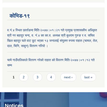
कोभिड-१९
व.नं.४ स्थित छार्ताङमा मितिः२०७७।०१।२१ गते प्रमुख प्रशासकीय अधिकृत
श्री नर बहादुर चन्द, व. नं.४ का का.व. अध्यक्ष श्री बुधराम गुरुङ र व. सचिव
खिल बहादुर घले वाट छुट भएका १३ जनालाई संयुक्त्त रुपमा राहात (चामल, तेल,
दाल, चिनि, साबुन) वितरण गरियो ।
चामे गाउँपालिकाले वितरण गरेको राहात को विवरण मितिः२०७७।०१।१२ गते
सम्म
Pages
1
2
3
4
next ›
last »
Notices