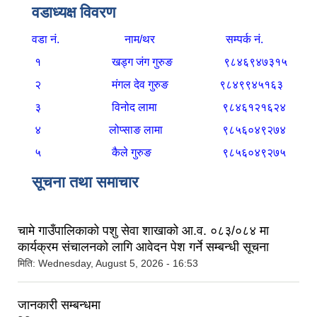
वडाध्यक्ष विवरण
वडा नं. नाम/थर सम्पर्क नं.
१
खड्ग जंग गुरुङ
९८४६९४७३१५
२
मंगल देव गुरुङ
९८४९९४५१६३
३
विनोद लामा
९८४६१२१६२४
४
लोप्साङ लामा
९८५६०४९२७४
५
कैले गुरुङ
९८५६०४९२७५
सूचना तथा समाचार
चामे गाउँपालिकाको पशु सेवा शाखाको आ.व. ०८३/०८४ मा
कार्यक्रम संचालनको लागि आवेदन पेश गर्ने सम्बन्धी सूचना
मिति:
Wednesday, August 5, 2026 - 16:53
जानकारी सम्बन्धमा