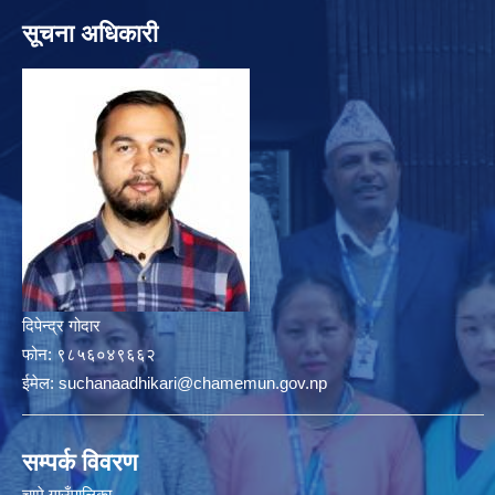
सूचना अधिकारी
दिपेन्द्र गोदार
फोन:
९८५६०४९६६२
ईमेल:
suchanaadhikari@chamemun.gov.np
सम्पर्क विवरण
चामे गाउँपालिका