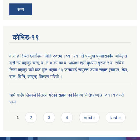
अन्य
कोभिड-१९
व.नं.४ स्थित छार्ताङमा मितिः२०७७।०१।२१ गते प्रमुख प्रशासकीय अधिकृत
श्री नर बहादुर चन्द, व. नं.४ का का.व. अध्यक्ष श्री बुधराम गुरुङ र व. सचिव
खिल बहादुर घले वाट छुट भएका १३ जनालाई संयुक्त्त रुपमा राहात (चामल, तेल,
दाल, चिनि, साबुन) वितरण गरियो ।
चामे गाउँपालिकाले वितरण गरेको राहात को विवरण मितिः२०७७।०१।१२ गते
सम्म
Pages
1
2
3
4
next ›
last »