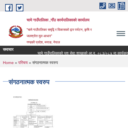
Skip to main content
चामे गाउँपालिका ,गाँउ कार्यपालिकाको कार्यालय
"चामे गाउँपालिका समृद्वि र विकासको द्वार पर्यटन, कृषि र
जलश्रोत मुल आधार"
गण्डकी प्रदेश, मनाङ, नेपाल
समाचार
चामे गाउँपालिकाको पशु सेवा शाखाको आ.व. ०८३/०८४ मा कार्यक्रम संचाल
You are here
Home
»
परिचय
» संगठनात्मक स्वरुप
संगठनात्मक स्वरुप