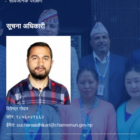
सार्वजनिक परीक्षण
सूचना अधिकारी
दिपेन्द्र गोदार
फोन:
९८५६०४९६६२
ईमेल:
suchanaadhikari@chamemun.gov.np