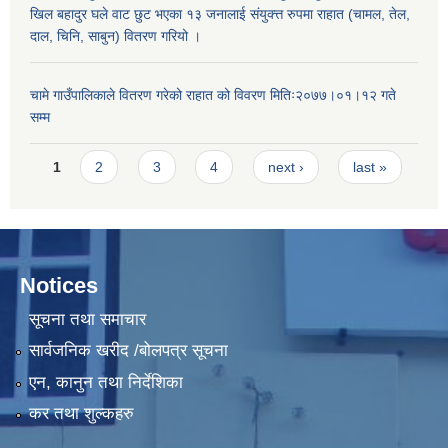
खिल बहादुर घले वाट छुट भएका १३ जनालाई संयुक्त्त रुपमा राहात (चामल, तेल,
दाल, चिनि, साबुन) वितरण गरियो ।
चामे गाउँपालिकाले वितरण गरेको राहात को विवरण मितिः२०७७।०१।१२ गते
सम्म
Pages
1
2
3
4
next ›
last »
Notices
सूचना तथा समाचार
सार्वजनिक खरीद /बोलपत्र सूचना
एन, कानुन तथा निर्देशिका
कर तथा शुल्कहरु