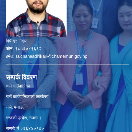
दिपेन्द्र गोदार
फोन:
९८५६०४९६६२
ईमेल:
suchanaadhikari@chamemun.gov.np
सम्पर्क विवरण
चामे गाउँपालिका
गाउँ कार्यपालिकाकाे कार्यालय
चामे‚ मनाङ‚
गण्डकी प्रदेश‚ नेपाल ।
सम्पर्क न‌ं‍ ०६६४४०१७०