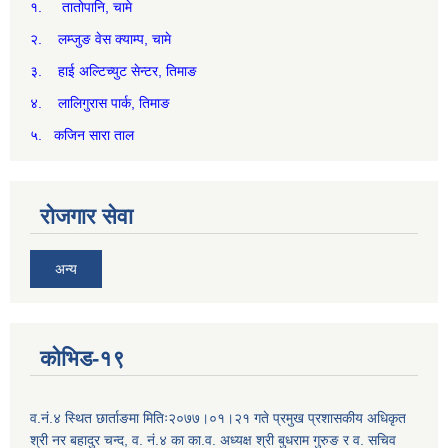
१. तातोपानि, चामे
२. लम्जुङ वेस क्याम्प, चामे
३. हाई अल्टिच्युट सेन्टर, तिमाङ
४. लालिगुरास पार्क, तिमाङ
५. कजिन सारा ताल
रोजगार सेवा
अन्य
कोभिड-१९
व.नं.४ स्थित छार्ताङमा मितिः२०७७।०१।२१ गते प्रमुख प्रशासकीय अधिकृत
श्री नर बहादुर चन्द, व. नं.४ का का.व. अध्यक्ष श्री बुधराम गुरुङ र व. सचिव