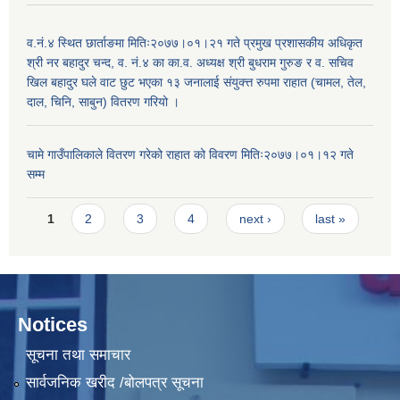
व.नं.४ स्थित छार्ताङमा मितिः२०७७।०१।२१ गते प्रमुख प्रशासकीय अधिकृत
श्री नर बहादुर चन्द, व. नं.४ का का.व. अध्यक्ष श्री बुधराम गुरुङ र व. सचिव
खिल बहादुर घले वाट छुट भएका १३ जनालाई संयुक्त्त रुपमा राहात (चामल, तेल,
दाल, चिनि, साबुन) वितरण गरियो ।
चामे गाउँपालिकाले वितरण गरेको राहात को विवरण मितिः२०७७।०१।१२ गते
सम्म
Pages
1
2
3
4
next ›
last »
Notices
सूचना तथा समाचार
सार्वजनिक खरीद /बोलपत्र सूचना