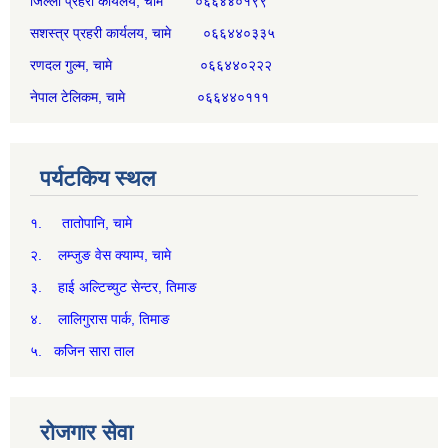
जिल्ला प्रहरी कार्यलय, चामे ०६६४४०१९९
सशस्त्र प्रहरी कार्यलय, चामे ०६६४४०३३५
रणदल गुल्म, चामे ०६६४४०२२२
नेपाल टेलिकम, चामे ०६६४४०१११
पर्यटकिय स्थल
१. तातोपानि, चामे
२. लम्जुङ वेस क्याम्प, चामे
३. हाई अल्टिच्युट सेन्टर, तिमाङ
४. लालिगुरास पार्क, तिमाङ
५. कजिन सारा ताल
रोजगार सेवा