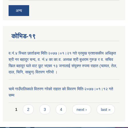
अन्य
कोभिड-१९
व.नं.४ स्थित छार्ताङमा मितिः२०७७।०१।२१ गते प्रमुख प्रशासकीय अधिकृत
श्री नर बहादुर चन्द, व. नं.४ का का.व. अध्यक्ष श्री बुधराम गुरुङ र व. सचिव
खिल बहादुर घले वाट छुट भएका १३ जनालाई संयुक्त्त रुपमा राहात (चामल, तेल,
दाल, चिनि, साबुन) वितरण गरियो ।
चामे गाउँपालिकाले वितरण गरेको राहात को विवरण मितिः२०७७।०१।१२ गते
सम्म
Pages
1
2
3
4
next ›
last »