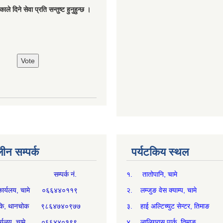
ले दिने सेवा प्रति सन्तुष्ट हुनुहुन्छ ।
न सम्पर्क
पर्यटकिय स्थल
म्पर्क नं.
१. तातोपानि, चामे
थ्य कार्यलय, चामे ०६६४४०११९
२. लम्जुङ वेस क्याम्प, चामे
्य चौकि, थानचोक ९८६४७४०९७७
३. हाई अल्टिच्युट सेन्टर, तिमाङ
ी कार्यलय, चामे ०६६४४०१९९
४. लालिगुरास पार्क, तिमाङ