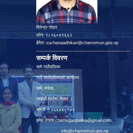
दिपेन्द्र गोदार
फोन:
९८५६०४९६६२
ईमेल:
suchanaadhikari@chamemun.gov.np
सम्पर्क विवरण
चामे गाउँपालिका
गाउँ कार्यपालिकाकाे कार्यालय
चामे‚ मनाङ‚
गण्डकी प्रदेश‚ नेपाल ।
सम्पर्क न‌ं‍ ०६६४४०१७०
इमेल ठेगाना
chamegaupalika@gmail.com
,
info@chamemun.gov.np