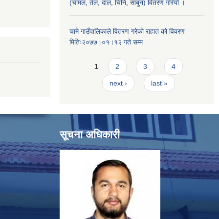
(चामल, तेल, दाल, चिनि, साबुन) वितरण गरियो ।
चामे गाउँपालिकाले वितरण गरेको राहात को विवरण
मितिः२०७७।०१।१२ गते सम्म
Pages
1
2
3
4
next ›
last »
सूचना अधिकारी