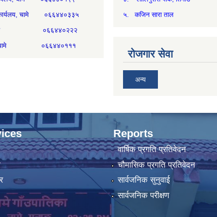
री कार्यलय, चामे ०६६४४०३३५
५. कजिन सारा ताल
्म, चामे ०६६४४०२२२
िकम, चामे ०६६४४०१११
रोजगार सेवा
अन्य
ices
Reports
वार्षिक प्रगति प्रतिवेदन
ा
चौमासिक प्रगति प्रतिवेदन
र
सार्वजनिक सुनुवाई
सार्वजनिक परीक्षण