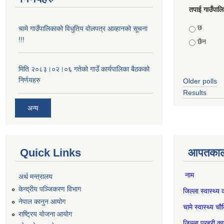
तपाई गाउँपालिका
Choices
छ
चामे गाउँपालिकाको विधुतिय वोलपत्र आव्हानको सूचना
!!!
छैन
मिति २०८३।०२।०६ गतेको गाउँ कार्यपालिका बैठकको
निर्णयहरु
Older polls
Results
अन्य
Quick Links
आपतकाली
नाम स
अर्थ मन्त्रालय
केन्द्रीय पञ्जिकरण विभाग
जिल्ला स्वास्
नेपाल कानुन आयोग
चामे स्वास्थ
राष्ट्रिय योजना आयोग
जिल्ला प्रहर