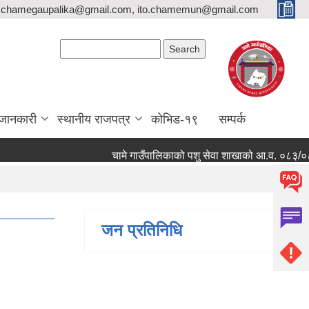
,chamegaupalika@gmail.com, ito.chamemun@gmail.com
Search form
Search
जानकारी
स्थानीय राजपत्र
कोभिड-१९
सम्पर्क
चामे गाउँपालिकाको पशु सेवा शाखाको आ.व. ०८३/०८४ मा का
जन प्रतिनिधि