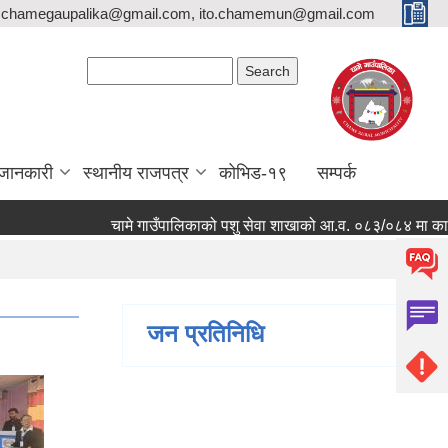
,chamegaupalika@gmail.com, ito.chamemun@gmail.com
Search form
Search
जानकारी
स्थानीय राजपत्र
कोभिड-१९
सम्पर्क
चामे गाउँपालिकाको पशु सेवा शाखाको आ.व. ०८३/०८४ मा कार्यक्रम संच
जन प्रतिनिधि