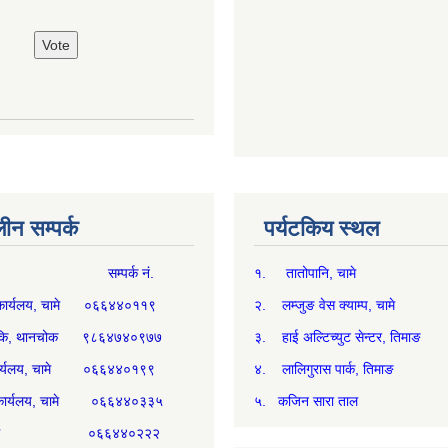
न सम्पर्क
पर्यटकिय स्थल
म्पर्क नं.
१. तातोपानि, चामे
थ्य कार्यलय, चामे ०६६४४०११९
२. लम्जुङ वेस क्याम्प, चामे
्य चौकि, थानचोक ९८६४७४०९७७
३. हाई अल्टिच्युट सेन्टर, तिमाङ
ी कार्यलय, चामे ०६६४४०१९९
४. लालिगुरास पार्क, तिमाङ
री कार्यलय, चामे ०६६४४०३३५
५. कजिन सारा ताल
्म, चामे ०६६४४०२२२