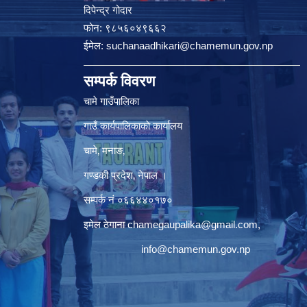
दिपेन्द्र गोदार
फोन:
९८५६०४९६६२
ईमेल:
suchanaadhikari@chamemun.gov.np
सम्पर्क विवरण
चामे गाउँपालिका
गाउँ कार्यपालिकाकाे कार्यालय
चामे‚ मनाङ‚
गण्डकी प्रदेश‚ नेपाल ।
सम्पर्क न‌ं‍ ०६६४४०१७०
इमेल ठेगाना
chamegaupalika@gmail.com
,
info@chamemun.gov.np