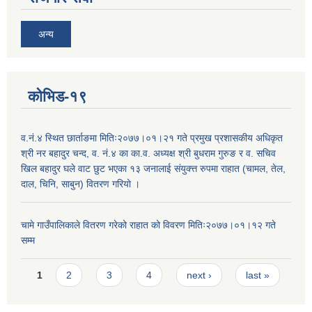
अन्य
कोभिड-१९
व.नं.४ स्थित छार्ताङमा मितिः२०७७।०१।२१ गते प्रमुख प्रशासकीय अधिकृत
श्री नर बहादुर चन्द, व. नं.४ का का.व. अध्यक्ष श्री बुधराम गुरुङ र व. सचिव
खिल बहादुर घले वाट छुट भएका १३ जनालाई संयुक्त्त रुपमा राहात (चामल, तेल,
दाल, चिनि, साबुन) वितरण गरियो ।
चामे गाउँपालिकाले वितरण गरेको राहात को विवरण मितिः२०७७।०१।१२ गते
सम्म
Pages
1
2
3
4
next ›
last »