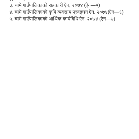
३. चामे गाउँपालिकाको सहकारी ऐन, २०७४ (ऐन—५)
४. चामे गाउँपालिकाको कृषि व्यवसाय प्रवद्र्घन ऐन, २०७४(ऐन—६)
५. चामे गाउँपालिकाको आर्थिक कार्यविधि ऐन, २०७४ (ऐन—७)