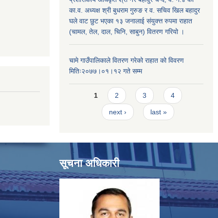
का.व. अध्यक्ष श्री बुधराम गुरुङ र व. सचिव खिल बहादुर
घले वाट छुट भएका १३ जनालाई संयुक्त्त रुपमा राहात
(चामल, तेल, दाल, चिनि, साबुन) वितरण गरियो ।
चामे गाउँपालिकाले वितरण गरेको राहात को विवरण
मितिः२०७७।०१।१२ गते सम्म
Pages
1
2
3
4
next ›
last »
सूचना अधिकारी