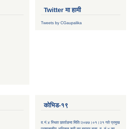
Twitter मा हामी
Tweets by CGaupalika
कोभिड-१९
व.नं.४ स्थित छार्ताङमा मितिः२०७७।०१।२१ गते प्रमुख
प्रशासकीय अधिकृत श्री नर बहादुर चन्द, व. नं.४ का