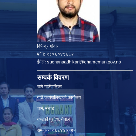
दिपेन्द्र गोदार
फोन:
९८५६०४९६६२
ईमेल:
suchanaadhikari@chamemun.gov.np
सम्पर्क विवरण
चामे गाउँपालिका
गाउँ कार्यपालिकाकाे कार्यालय
चामे‚ मनाङ‚
गण्डकी प्रदेश‚ नेपाल ।
सम्पर्क न‌ं‍ ०६६४४०१७०