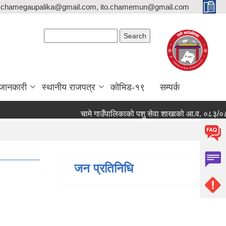
,chamegaupalika@gmail.com, ito.chamemun@gmail.com
Search form
Search
जानकारी
स्थानीय राजपत्र
कोभिड-१९
सम्पर्क
चामे गाउँपालिकाको पशु सेवा शाखाको आ.व. ०८३/०८४ मा कार
जन प्रतिनिधि