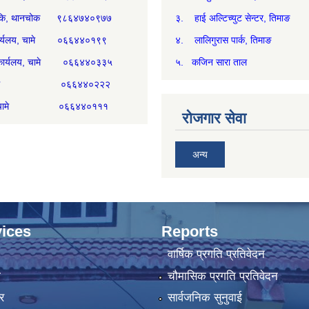
्य चौकि, थानचोक ९८६४७४०९७७
३. हाई अल्टिच्युट सेन्टर, तिमाङ
ी कार्यलय, चामे ०६६४४०१९९
४. लालिगुरास पार्क, तिमाङ
री कार्यलय, चामे ०६६४४०३३५
५. कजिन सारा ताल
्म, चामे ०६६४४०२२२
िकम, चामे ०६६४४०१११
रोजगार सेवा
अन्य
ices
Reports
वार्षिक प्रगति प्रतिवेदन
ा
चौमासिक प्रगति प्रतिवेदन
र
सार्वजनिक सुनुवाई